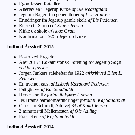
Egon Jessen fortæller
Altertavlen i Jegerup Kirke
af Ole Nedergaard
Jegerup Bageri i to generationer
af Lisa Hansen
Erindringer fra Jegerup gamle skole
af Lis Pedersen
Rejsen til Samoa
af Karen Jensen
Kirke og skole
af Aage Gram
Konfirmation 1925 i Jegerup Kirke
Indhold Årsskrift 2015
Roser ved Bygaden
Året 2015 i Lokalhistorisk Forening for Jegerup Sogn
ved bestyrelsen
Jørgen Junkers stilehefter fra 1922
afskrift ved Ellen L.
Petersen
En uventet gæst
af Lisbeth Kærgaard Pedersen
Fattighuset
af Kaj Sandholdt
Her er vort liv
fortalt til Børge Hansen
Jes Brams barndomserindringer
fortalt til Kaj Sandholdt
Christian Schmidt, Adelvej 33
af Knud Jensen
2 minutter til Mellemøsten
af Ole Aalling
Præstetavle
af Kaj Sandholdt
Indhold Årsskrift 2014