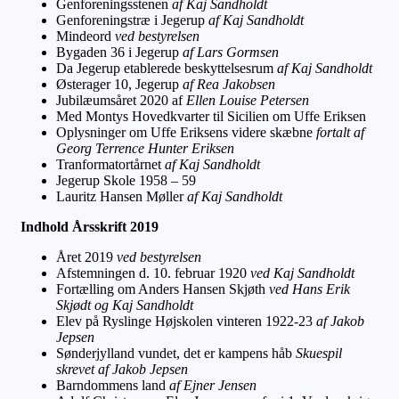
Genforeningsstenen
af Kaj Sandholdt
Genforeningstræ i Jegerup
af Kaj Sandholdt
Mindeord
ved bestyrelsen
Bygaden 36 i Jegerup
af Lars Gormsen
Da Jegerup etablerede beskyttelsesrum
af Kaj Sandholdt
Østerager 10, Jegerup
af Rea Jakobsen
Jubilæumsåret 2020 af
Ellen Louise Petersen
Med Montys Hovedkvarter til Sicilien om Uffe Eriksen
Oplysninger om Uffe Eriksens videre skæbne
fortalt af
Georg Terrence Hunter Eriksen
Tranformatortårnet
af Kaj Sandholdt
Jegerup Skole 1958 – 59
Lauritz Hansen Møller
af Kaj Sandholdt
Indhold Årsskrift 2019
Året 2019
ved bestyrelsen
Afstemningen d. 10. februar 1920
ved Kaj Sandholdt
Fortælling om Anders Hansen Skjøth
ved Hans Erik
Skjødt og Kaj Sandholdt
Elev på Ryslinge Højskolen vinteren 1922-23
af Jakob
Jepsen
Sønderjylland vundet, det er kampens håb
Skuespil
skrevet af Jakob Jepsen
Barndommens land
af Ejner Jensen