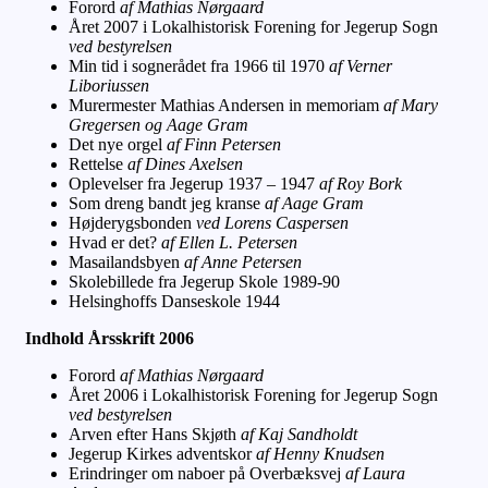
Forord
af Mathias Nørgaard
Året 2007 i Lokalhistorisk Forening for Jegerup Sogn
ved bestyrelsen
Min tid i sognerådet fra 1966 til 1970
af Verner
Liboriussen
Murermester Mathias Andersen in memoriam
af Mary
Gregersen og Aage Gram
Det nye orgel
af Finn Petersen
Rettelse
af Dines Axelsen
Oplevelser fra Jegerup 1937 – 1947
af Roy Bork
Som dreng bandt jeg kranse
af Aage Gram
Højderygsbonden
ved Lorens Caspersen
Hvad er det?
af Ellen L. Petersen
Masailandsbyen
af Anne Petersen
Skolebillede fra Jegerup Skole 1989-90
Helsinghoffs Danseskole 1944
Indhold Årsskrift 2006
Forord
af Mathias Nørgaard
Året 2006 i Lokalhistorisk Forening for Jegerup Sogn
ved bestyrelsen
Arven efter Hans Skjøth
af Kaj Sandholdt
Jegerup Kirkes adventskor
af Henny Knudsen
Erindringer om naboer på Overbæksvej
af Laura