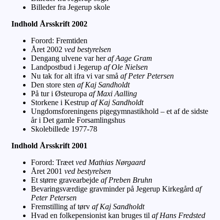
Billeder fra Jegerup skole
Indhold Årsskrift 2002
Forord: Fremtiden
Året 2002
ved bestyrelsen
Dengang ulvene var her
af Aage Gram
Landpostbud i Jegerup
af Ole Nielsen
Nu tak for alt ifra vi var små
af Peter Petersen
Den store sten
af Kaj Sandholdt
På tur i Østeuropa
af Maxi Aalling
Storkene i Kestrup
af Kaj Sandholdt
Ungdomsforeningens pigegymnastikhold – et af de sidste
år i Det gamle Forsamlingshus
Skolebillede 1977-78
Indhold Årsskrift 2001
Forord: Træet
ved Mathias Nørgaard
Året 2001
ved bestyrelsen
Et større gravearbejde
af Preben Bruhn
Bevaringsværdige gravminder på Jegerup Kirkegård
af
Peter Petersen
Fremstilling af tørv
af Kaj Sandholdt
Hvad en folkepensionist kan bruges til
af Hans Fredsted