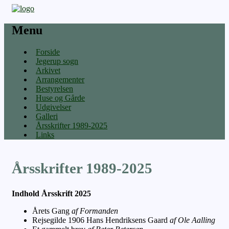
Menu
Forside
Skip
Jegerup sogn
to
Arkivet
content
Arrangementer
Bestyrelsen
Huse og Gårde
Udgivelser
Galleri
Årsskrifter 1989-2025
Links
Årsskrifter 1989-2025
Indhold Årsskrift 2025
Årets Gang
af Formanden
Rejsegilde 1906 Hans Hendriksens Gaard
af Ole Aalling