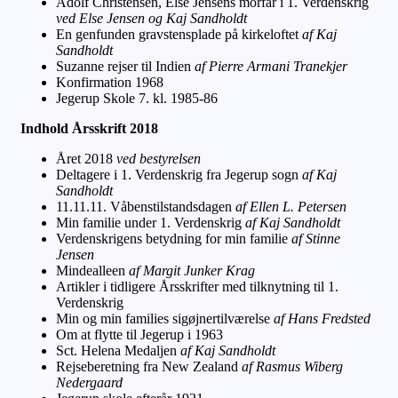
Adolf Christensen, Else Jensens morfar i 1. Verdenskrig
ved Else Jensen og Kaj Sandholdt
En genfunden gravstensplade på kirkeloftet
af Kaj
Sandholdt
Suzanne rejser til Indien
af Pierre Armani Tranekjer
Konfirmation 1968
Jegerup Skole 7. kl. 1985-86
Indhold Årsskrift 2018
Året 2018
ved bestyrelsen
Deltagere i 1. Verdenskrig fra Jegerup sogn
af Kaj
Sandholdt
11.11.11. Våbenstilstandsdagen
af Ellen L. Petersen
Min familie under 1. Verdenskrig
af Kaj Sandholdt
Verdenskrigens betydning for min familie
af Stinne
Jensen
Mindealleen
af Margit Junker Krag
Artikler i tidligere Årsskrifter med tilknytning til 1.
Verdenskrig
Min og min families sigøjnertilværelse
af Hans Fredsted
Om at flytte til Jegerup i 1963
Sct. Helena Medaljen
af Kaj Sandholdt
Rejseberetning fra New Zealand
af Rasmus Wiberg
Nedergaard