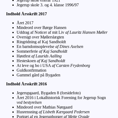
Jegerup skole efterår 1921
Jegerup skole 3. og 4. klasse 1996/97
Indhold Årsskrift 2017
Året 2017
Mindeord over Børge Hansen
Uddrag af Noticer af mit Liv
af Lauritz Hansen Møller
Oversigt over Møllerslægten
Ringridning af Kaj Sandholdt
En barndomsoplevelse
af Dines Axelsen
Sommerferie
af Kaj Sandholdt
Høstfest
af Laurids Aalling
Hesteskoen
af Kaj Sandholdt
At leve og bo i USA
af Carsten Frydenborg
Guldkonfirmation
Gammel gård på Bygaden
Indhold Årsskrift 2016
Jegerupgaard, Bygaden 8 (forsidefoto)
Året 2016 i Lokalhistorisk Forening for Jegerup Sogn
ved bestyrelsen
Mindeord over Mathias Nørgaard
Husrensning
af Lisbeth Kærgaard Pedersen
Portræt af en Jegerupborger
af Mette Qvade