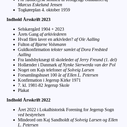
Marcus Eskelund Jensen
Togkøreplan 4. oktober 1959
Indhold Årsskrift 2023
Selskærgård 1904 + 2023
Årets Gang
af arkivlederen
Hvad filen laver en arkivleder?
af Ole Aalling
Fulton
af Bjarne Volsmann
Guldkonfirmation
tekster samlet af Dora Fredsted
Aalling
Fra landsbyknægt til skoleleder
af Jerry Freund (1. del)
Hollænder i Danmark
af Nynke Sierwerda van der Pol
Noget om Kajs telefoner
af Solveig Larsen
Forsamlingshuset 100 år
af Ellen L. Petersen
Konfirmation i Jegerup Kirke 1971
7. kl. 1981-82 Jegerup Skole
Plakat
Indhold Årsskrift 2022
Året 2022 i Lokalhistorisk Forening for Jegerup Sogn
ved bestyrelsen
Mindeord om Kaj Sandholdt
af Solveig Larsen og Ellen
L. Petersen