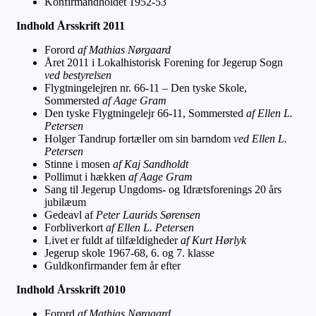
Konfirmandholdet 1952-53
Indhold Årsskrift 2011
Forord
af Mathias Nørgaard
Året 2011 i Lokalhistorisk Forening for Jegerup Sogn
ved bestyrelsen
Flygtningelejren nr. 66-11 – Den tyske Skole,
Sommersted
af Aage Gram
Den tyske Flygtningelejr 66-11, Sommersted
af Ellen L.
Petersen
Holger Tandrup fortæller om sin barndom
ved Ellen L.
Petersen
Stinne i mosen
af Kaj Sandholdt
Pollimut i hækken
af Aage Gram
Sang til Jegerup Ungdoms- og Idrætsforenings 20 års
jubilæum
Gedeavl af
Peter Laurids Sørensen
Forbliverkort
af Ellen L. Petersen
Livet er fuldt af tilfældigheder
af Kurt Hørlyk
Jegerup skole 1967-68, 6. og 7. klasse
Guldkonfirmander fem år efter
Indhold Årsskrift 2010
Forord
af Mathias Nørgaard