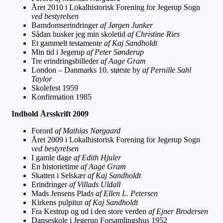
Året 2010 i Lokalhistorisk Forening for Jegerup Sogn
ved bestyrelsen
Barndomserindringer
af Jørgen Junker
Sådan husker jeg min skoletid
af Christine Ries
Et gammelt testamente
af Kaj Sandholdt
Min tid i Jegerup
af Peter Sønderup
Tre erindringsbilleder
af Aage Gram
London – Danmarks 10. største by
af Pernille Sahl
Taylor
Skolefest 1959
Konfirmation 1985
Indhold Årsskrift 2009
Forord
af Mathias Nørgaard
Året 2009 i Lokalhistorisk Forening for Jegerup Sogn
ved bestyrelsen
I gamle dage
af Edith Hjuler
En historietime
af Aage Gram
Skatten i Selskær
af Kaj Sandholdt
Erindringer
af Villads Uldall
Mads Jensens Plad
s af Ellen L. Petersen
Kirkens pulpitur
af Kaj Sandholdt
Fra Kestrup og ud i den store verden
af Ejner Brodersen
Danseskole i Jegerup Forsamlingshus 1952