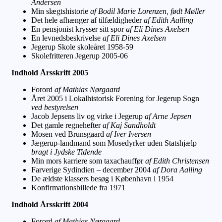
Andersen
Min slægtshistorie
af Bodil Marie Lorenzen, født Møller
Det hele afhænger af tilfældigheder
af Edith Aalling
En pensjonist krysser sitt spor
af Eli Dines Axelsen
En levnedsbeskrivelse
af Eli Dines Axelsen
Jegerup Skole skoleåret 1958-59
Skolefritteren Jegerup 2005-06
Indhold Årsskrift 2005
Forord
af Mathias Nørgaard
Året 2005 i Lokalhistorisk Forening for Jegerup Sogn
ved bestyrelsen
Jacob Jepsens liv og virke i Jegerup
af Arne Jepsen
Det gamle regnehefter
af Kaj Sandholdt
Mosen ved Brunsgaard
af Iver Iversen
Jægerup-landmand som Mosedyrker uden Statshjælp
bragt i Jydske Tidende
Min mors karriere som taxachauffør
af Edith Christensen
Farverige Sydindien – december 2004
af Dora Aalling
De ældste klassers besøg i København i 1954
Konfirmationsbillede fra 1971
Indhold Årsskrift 2004
Forord
af Mathias Nørgaard