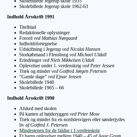
Skolebillede Jegerup skole 1935
Skolebillede Jegerup skole 1962-63
Indhold Årsskrift 1991
Titelblad
Redaktionelle oplysninger
Forord
ved Mathias Nørgaard
Indholdsfortegnelse
Udskiftning i Jegerup
ved Nicolai Hansen
Storkøbmand i Flensburg
ved Michael Uldall
Erindringer
ved Niels Mikkelsen Uldall
Oplevelser under 1. verdenskrig
ved Peter Jessen
Træk og minder
ved Gotfred Jørgen Petersen
“Gamle dage”
ved Ejnar Jensen
Skolebillede 1940
Skolebillede 1965 – 66
Indhold Årsskrift 1990
Afsked med skolen
På kanten af højderyggen
ved Peter Mose
Træk og minder fra en nordslesvigers eller sønderjydes
liv
af Gotfred J. Petersen
Mindestenen for de faldne i 1.verdenskrig
Et barns oplevelser mellem 1940 – 45
af Aage Gram