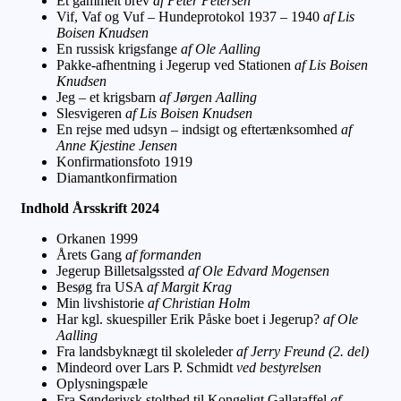
Et gammelt brev
af Peter Petersen
Vif, Vaf og Vuf – Hundeprotokol 1937 – 1940
af Lis
Boisen Knudsen
En russisk krigsfange
af Ole Aalling
Pakke-afhentning i Jegerup ved Stationen
af Lis Boisen
Knudsen
Jeg – et krigsbarn
af Jørgen Aalling
Slesvigeren
af Lis Boisen Knudsen
En rejse med udsyn – indsigt og eftertænksomhed
af
Anne Kjestine Jensen
Konfirmationsfoto 1919
Diamantkonfirmation
Indhold Årsskrift 2024
Orkanen 1999
Årets Gang
af formanden
Jegerup Billetsalgssted
af Ole Edvard Mogensen
Besøg fra USA
af Margit Krag
Min livshistorie
af Christian Holm
Har kgl. skuespiller Erik Påske boet i Jegerup?
af Ole
Aalling
Fra landsbyknægt til skoleleder
af Jerry Freund (2. del)
Mindeord over Lars P. Schmidt
ved bestyrelsen
Oplysningspæle
Fra Sønderjysk stolthed til Kongeligt Gallataffel
af