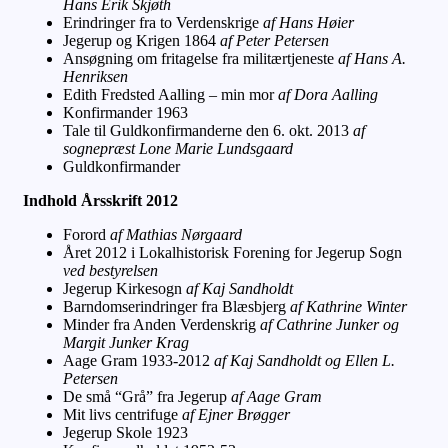
Hans Erik Skjøth
Erindringer fra to Verdenskrige
af Hans Høier
Jegerup og Krigen 1864
af Peter Petersen
Ansøgning om fritagelse fra militærtjeneste
af Hans A.
Henriksen
Edith Fredsted Aalling – min mor
af Dora Aalling
Konfirmander 1963
Tale til Guldkonfirmanderne den 6. okt. 2013
af
sognepræst Lone Marie Lundsgaard
Guldkonfirmander
Indhold Årsskrift 2012
Forord
af Mathias Nørgaard
Året 2012 i Lokalhistorisk Forening for Jegerup Sogn
ved bestyrelsen
Jegerup Kirkesogn
af Kaj Sandholdt
Barndomserindringer fra Blæsbjerg
af Kathrine Winter
Minder fra Anden Verdenskrig
af Cathrine Junker og
Margit Junker Krag
Aage Gram 1933-2012
af Kaj Sandholdt og Ellen L.
Petersen
De små “Grå” fra Jegerup
af Aage Gram
Mit livs centrifuge
af Ejner Brøgger
Jegerup Skole 1923