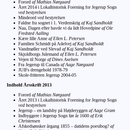
Forord
af Mathias Nørgaard
Året 2014 i Lokalhistorisk Forening for Jegerup Sogn
ved bestyrelsen
Mindeord
ved bestyrelsen
Faldne fra sognet i 1. Verdenskrig
af Kaj Sandholdt
Naa, Dagen efter havde vi da lidt Hovedpine
af Ole
Fredsted Aalling
Kære lille Anne
af Ellen L. Petersen
Familien Schmidt på Adelvej
af Kaj Sandholdt
Vandmøller ved Slevad
af Kaj Sandholdt
Skjoldborgs Julemand
af Ellen L. Petersen
Vejen til Norge
af Dines Axelsen
Fra Jegerup til Canada
af Aage Nørgaard
JUIFs drengehold 1978-79
Skole-fritteren Jegerup 2004-05
Indhold Årsskrift 2013
Forord
af Mathias Nørgaard
Året 2013 i Lokalhistorisk Forening for Jegerup Sogn
ved bestyrelsen
Jegerup – en landsby på Højderyggen
af Aage Gram
Indbyggere i Jegerup Sogn før år 1600
af Erik
Christensen
Afskedsønsker årgang 1855 – datidens poesibog?
af