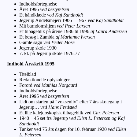
Indholdsfortegnelse
Året 1996
ved bestyrelsen
Et håndklæde
ved Kaj Sandholdt
Jegerup Andelsmejeri 1906 – 1967
ved Kaj Sandholdt
Mit barndomshjem
ved Peter Larsen
Et tilbageblik på årene 1936 til 1996
af Laura Andersen
Et besøg i Zambia
af Marianne Iversen
Gamle sagn
ved Peder Mose
Jegerup skole 1930
7. kl. på Jegerup skole 1976-77
Indhold Årsskrift 1995
Titelblad
Redaktionelle oplysninger
Forord
ved Mathias Nørgaard
Indholdsfortegnelse
Året 1995
ved bestyrelsen
Lidt om starten på “voksenliv” efter 7 års skolegang i
Jegerup…
ved Hans Fredsted
Et lille kalejdoskopisk tilbageblik ved
Chr. Petersen
1940 – 45 set fra Jegerup
ved Ellen L. Petersen og Kaj
Sandholdt
Tanker ved 75 års dagen for 10. februar 1920
ved Ellen
L. Petersen