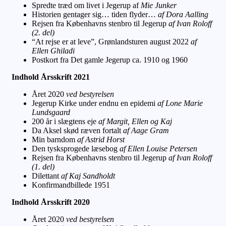
Spredte træd om livet i Jegerup af
Mie Junker
Historien gentager sig… tiden flyder…
af Dora Aalling
Rejsen fra Københavns stenbro til Jegerup
af Ivan Roloff
(2. del)
“At rejse er at leve”, Grønlandsturen august 2022
af
Ellen Ghiladi
Postkort fra Det gamle Jegerup ca. 1910 og 1960
Indhold Årsskrift 2021
Året 2020
ved bestyrelsen
Jegerup Kirke under endnu en epidemi
af Lone Marie
Lundsgaard
200 år i slægtens eje
af Margit, Ellen og Kaj
Da Aksel skød ræven fortalt
af Aage Gram
Min barndom
af Astrid Horst
Den tysksprogede læsebog
af Ellen Louise Petersen
Rejsen fra Københavns stenbro til Jegerup
af Ivan Roloff
(1. del)
Dilettant
af Kaj Sandholdt
Konfirmandbillede 1951
Indhold Årsskrift 2020
Året 2020
ved bestyrelsen