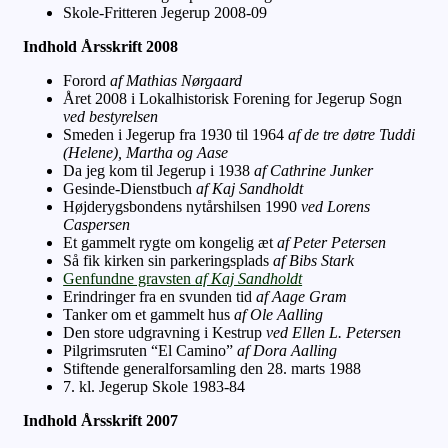
Skole-Fritteren Jegerup 2008-09
Indhold Årsskrift 2008
Forord
af Mathias Nørgaard
Året 2008 i Lokalhistorisk Forening for Jegerup Sogn
ved bestyrelsen
Smeden i Jegerup fra 1930 til 1964
af de tre døtre Tuddi
(Helene), Martha og Aase
Da jeg kom til Jegerup i 1938
af Cathrine Junker
Gesinde-Dienstbuch
af Kaj Sandholdt
Højderygsbondens nytårshilsen 1990
ved Lorens
Caspersen
Et gammelt rygte om kongelig æt
af Peter Petersen
Så fik kirken sin parkeringsplads
af Bibs Stark
Genfundne gravsten
af Kaj Sandholdt
Erindringer fra en svunden tid
af Aage Gram
Tanker om et gammelt hus
af Ole Aalling
Den store udgravning i Kestrup
ved Ellen L. Petersen
Pilgrimsruten “El Camino”
af Dora Aalling
Stiftende generalforsamling den 28. marts 1988
7. kl. Jegerup Skole 1983-84
Indhold Årsskrift 2007