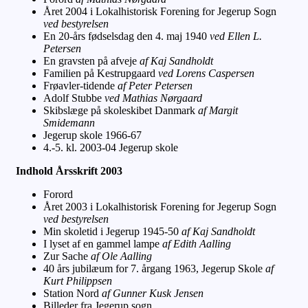
Året 2004 i Lokalhistorisk Forening for Jegerup Sogn
ved bestyrelsen
En 20-års fødselsdag den 4. maj 1940
ved Ellen L.
Petersen
En gravsten på afveje
af Kaj Sandholdt
Familien på Kestrupgaard
ved Lorens Caspersen
Frøavler-tidende
af Peter Petersen
Adolf Stubbe
ved Mathias Nørgaard
Skibslæge på skoleskibet Danmark
af Margit
Smidemann
Jegerup skole 1966-67
4.-5. kl. 2003-04 Jegerup skole
Indhold Årsskrift 2003
Forord
Året 2003 i Lokalhistorisk Forening for Jegerup Sogn
ved bestyrelsen
Min skoletid i Jegerup 1945-50
af Kaj Sandholdt
I lyset af en gammel lampe
af Edith Aalling
Zur Sache
af Ole Aalling
40 års jubilæum for 7. årgang 1963, Jegerup Skole
af
Kurt Philippsen
Station Nord
af Gunner Kusk Jensen
Billeder fra Jegerup sogn