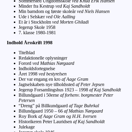
Sommersted Ungdomsskole
ved Knud Erik Hansen
Minder fra Kestrup
ved Kaj Sandholdt
Min barndom og første skoleår
ved Niels Hansen
Ude i Selskær
ved Ole Aalling
Et år i Stockholm
ved Morten Ghiladi
Jegerup Skole 1958
7. klasse 1980-1981
Indhold Årsskrift 1998
Titelblad
Redaktionelle oplysninger
Forord
ved Mathias Nørgaard
Indholdsfortegnelse
Året 1998
ved bestyrelsen
Der var engang en kro
af Aage Gram
Jagtselskabets nye tilholdssted
af Peter Jepsen
Jegerup Forsamlingshus 1923 – 1998
af Kaj Sandholdt
Billundgaard i 50erne
af forhenv. borgmester Peter
Petersen
“Dreng” på Billkundgaard
af Tage Buhrkal
Billundgaard 1950 – 66
af Mathias Nørgaard
Roy Bork
af Aage Gram og H.H. Iversen
Historikeren Peter Lauridsen
af Kaj Sandholdt
Julekage